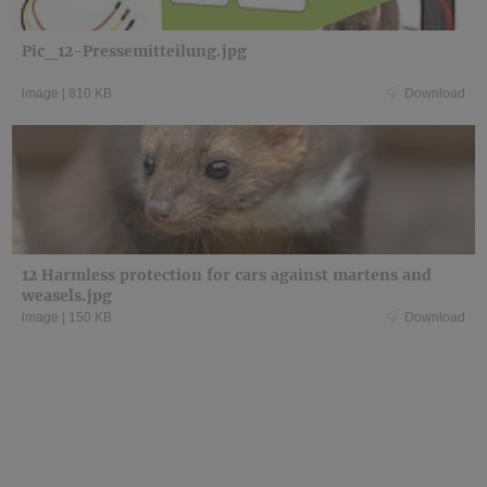
Pic_12-Pressemitteilung.jpg
image
|
810 KB
Download
12 Harmless protection for cars against martens and
weasels.jpg
image
|
150 KB
Download