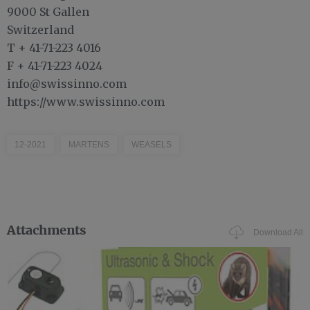
9000 St Gallen
Switzerland
T + 41-71-223 4016
F + 41-71-223 4024
info@swissinno.com
https://www.swissinno.com
12-2021
MARTENS
WEASELS
Attachments
Download All