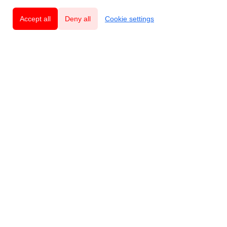
Accept all
Deny all
Cookie settings
Innovatives und nachhaltiges Schweizer
Qualitätsdesign mit Respekt vor der Natur.
Produkte
Mouse
Rat
Voles & Moles
Säugetiere
Flies & Mosquitoes
Other Insects
Slugs