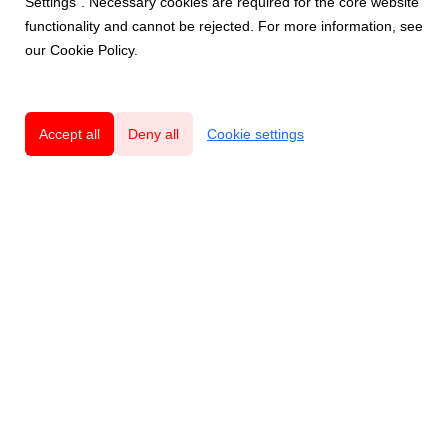
Settings”. Necessary cookies are required for the core website
functionality and cannot be rejected. For more information, see
our Cookie Policy.
Accept all
Deny all
Cookie settings
Innovatives und nachhaltiges Schweizer
Qualitätsdesign mit Respekt vor der Natur.
Produkte
Mouse
Rat
Voles & Moles