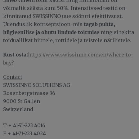
võimalik säästa kuni 50%. Intensiivsed testid on
kinnitanud SWISSINNO uue sööturi efektiivsust.
tagab puhta,
Uuenduslik kontseptsioon, mis
hügieenilise ja ohutu lindude toitmise
ning ei tekita
toiduallikat hiirtele, rottidele ja teistele närilistele.
Kust osta:
https://www.swissinno.com/en/where-to-
buy?
Contact
SWISSINNO SOLUTIONS AG
Rosenbergstrasse 36
9000 St Gallen
Switzerland
T + 41-71-223 4016
F + 41-71-223 4024