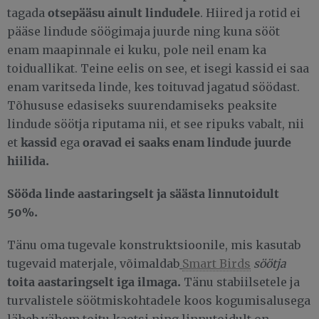
otsepääsu ainult lindudele
tagada
. Hiired ja rotid ei
pääse lindude söögimaja juurde ning kuna sööt
enam maapinnale ei kuku, pole neil enam ka
toiduallikat. Teine eelis on see, et isegi kassid ei saa
enam varitseda linde, kes toituvad jagatud söödast.
Tõhususe edasiseks suurendamiseks peaksite
lindude söötja riputama nii, et see ripuks vabalt, nii
kassid
oravad ei saaks enam lindude juurde
et
ega
hiilida.
Sööda linde aastaringselt ja säästa linnutoidult
50%.
Tänu oma tugevale konstruktsioonile, mis kasutab
tugevaid materjale, võimaldab
Smart Birds
söötja
toita aastaringselt iga ilmaga.
Tänu stabiilsetele ja
turvalistele söötmiskohtadele koos kogumisalusega
läheb vähem toitu kaotsi ning linnutoidult on