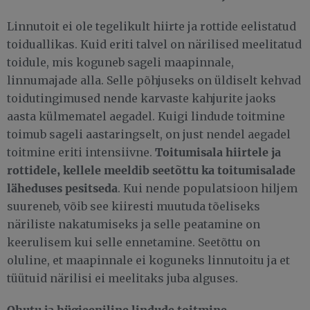
Linnutoit ei ole tegelikult hiirte ja rottide eelistatud
toiduallikas. Kuid eriti talvel on närilised meelitatud
toidule, mis koguneb sageli maapinnale,
linnumajade alla. Selle põhjuseks on üldiselt kehvad
toidutingimused nende karvaste kahjurite jaoks
aasta külmematel aegadel. Kuigi lindude toitmine
toimub sageli aastaringselt, on just nendel aegadel
Toitumisala hiirtele ja
toitmine eriti intensiivne.
rottidele, kellele meeldib seetõttu ka toitumisalade
läheduses pesitseda
. Kui nende populatsioon hiljem
suureneb, võib see kiiresti muutuda tõeliseks
näriliste nakatumiseks ja selle peatamine on
keerulisem kui selle ennetamine. Seetõttu on
oluline, et maapinnale ei koguneks linnutoitu ja et
tüütuid närilisi ei meelitaks juba alguses.
Ohutu ja hügieeniline lindude toitmine