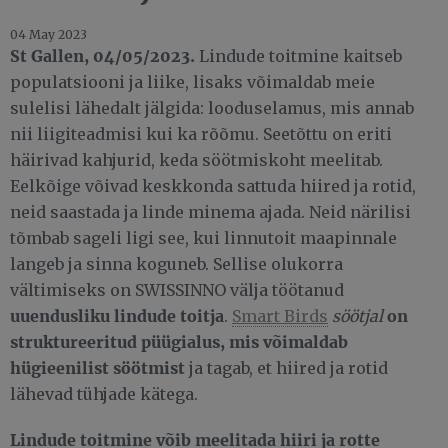
04 May 2023
St Gallen, 04/05/2023.
Lindude toitmine kaitseb
populatsiooni ja liike, lisaks võimaldab meie
sulelisi lähedalt jälgida: looduselamus, mis annab
nii liigiteadmisi kui ka rõõmu. Seetõttu on eriti
häirivad kahjurid, keda söötmiskoht meelitab.
Eelkõige võivad keskkonda sattuda hiired ja rotid,
neid saastada ja linde minema ajada. Neid närilisi
tõmbab sageli ligi see, kui linnutoit maapinnale
langeb ja sinna koguneb. Sellise olukorra
vältimiseks on SWISSINNO välja töötanud
uuendusliku lindude toitja
on
.
Smart Birds
söötjal
struktureeritud püügialus, mis võimaldab
hügieenilist söötmist
ja tagab, et hiired ja rotid
lähevad tühjade kätega.
Lindude toitmine võib meelitada hiiri ja rotte