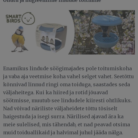
Enamikus lindude söögimajades pole toitumiskoha
ja vaba aja veetmise koha vahel selget vahet. Seetõttu
kõnnivad linnud ringi oma toiduga, saastades seda
väljaheitega. Kui ka hiired ja rotid jõuavad
söötmisse, muutub see lindudele kiiresti ohtlikuks.
Nad võivad näriliste väljaheidete tõttu tõsiselt
haigestuda ja isegi surra. Närilised ajavad ära ka
meie sulelised, mis tähendab, et nad peavad otsima
muid toiduallikaid ja halvimal juhul jääda nälga.