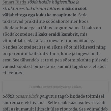
Smart Birds
söödahoidla hügieenilise ja
ei määrdu sööt
struktureeritud disaini tõttu
väljaheitega ega kuku ka maapinnale
. Seda
takistavad praktiline söödakonteiner koos
söödakohtadega ja tõhus kogumisalus. Lisaks on
kaks eraldi kambrit,
söödakonteineril
mis
võimaldab seda täita erinevate linnusöötadega.
Nendes konteinerites ei rikne sööt nii kiiresti ning
on paremini kaitstud vihma, lume ja tugeva tuule
eest. See tähendab, et te ei pea söötmiskohta pidevalt
vanast söödast puhastama, samuti tagab see, et sööt
ei leotuks.
To see this content properly
accept cookies.
Söötja
Smart Birds
paigutus tagab lindude toitmisel
suurema efektiivsuse. Selle saab kaasasoleva traadi
abil uskumatult lihtsalt üles riputada. See võimaldab