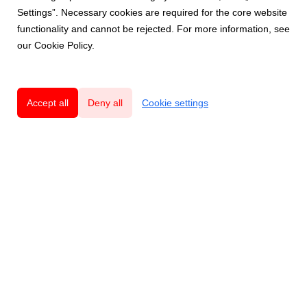
Settings”. Necessary cookies are required for the core website
functionality and cannot be rejected. For more information, see
our Cookie Policy.
Accept all
Deny all
Cookie settings
Innovatives und nachhaltiges Schweizer
Qualitätsdesign mit Respekt vor der Natur.
Produkte
Mouse
Rat
Voles & Moles