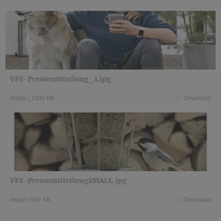
VFS-Pressemitteilung_1.jpg
image
|
1000 KB
Download
VFS-PressemitteilungSMALL.jpg
image
|
587 KB
Download