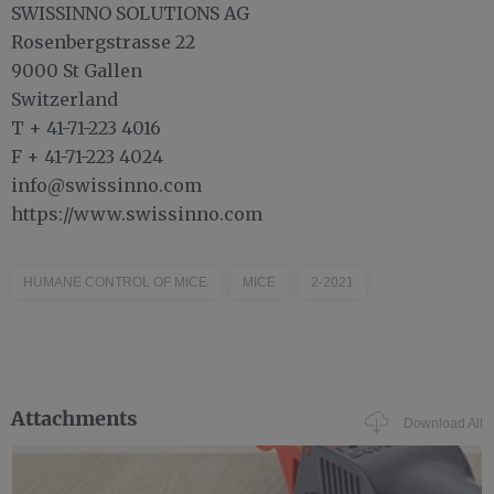
SWISSINNO SOLUTIONS AG
Rosenbergstrasse 22
9000 St Gallen
Switzerland
T + 41-71-223 4016
F + 41-71-223 4024
info@swissinno.com
https://www.swissinno.com
HUMANE CONTROL OF MICE
MICE
2-2021
Attachments
Download All