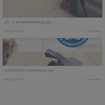
pic-2-pressemitteilung.jpg
image
|
945 KB
Download
02 Award for mousetraps.jpg
image
|
210 KB
Download