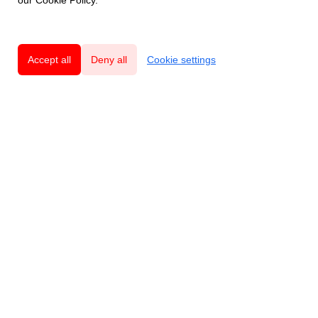
our Cookie Policy.
Accept all
Deny all
Cookie settings
Innovatives und nachhaltiges Schweizer
Qualitätsdesign mit Respekt vor der Natur.
Produkte
Mouse
Rat
Voles & Moles
Säugetiere
Flies & Mosquitoes