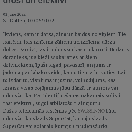
droši un efektīvi
02 June 2022
St. Gallen, 02/06/2022
Ikviens, kam ir dārzs, zina un baidās no viņiem! Tie
kaitēkļi, kas iznīcina zālienu un iznīcina dārza
dobes. Pareizi, tās ir ūdensžurkas un kurmji. Būdams
dārznieks, jūs bieži saskaraties ar šiem
dzīvniekiem, īpaši tagad, pavasarī, un jums ir
jādomā par labāko veidu, kā no tiem atbrīvoties. Lai
to izdarītu, vispirms ir jāzina, vai radījums, kas
izraisa visus bojājumus jūsu dārzā, ir kurmis vai
ūdensžurka. Pēc identificēšanas nākamais solis ir
rast efektīvu, sugai atbilstošu risinājumu.
Dažas ieteicamās sistēmas pēc
SWISSINNO
būtu
ūdensžurku slazds SuperCat, kurmju slazds
SuperCat vai solārais kurmju un ūdensžurku