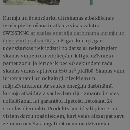
Kurmju un ūdensžurku ultrskaņas atbaidīšanas
ierīču pielietošana ir atļauta visās valstīs.
SWISSINNO
ar saules enerģiju darbināmā kurmju un
ūdensžurku atbaidītāja
dēļ gan kurmji, gan
ūdensžurkas tiek izdzīti no dārza ar nekaitīgiem
skaņas viļņiem un vibrācijām. Jutīgie dzīvnieki
pamet zonu, jo ierīce ik pēc 40 sekundēm rada
skaņas vilnus aptuveni 650 m ² platībā. Skaņas viļņi
ir nemanāmi un nekaitīgi cilvēkiem un
mājdzīvniekiem. Ar saules enerģiju darbināmā
kurmju atbaidītāja saules bateriju izmanto ierīces
uzlādēšanai, lai garantētu ilgstošu lietošanu 24
stundas diennaktī. Produkts būs ideāli piemērots
visiem dārzu īpašniekiem, kuri vēlas aizsargāt savu
zemi un nevēlas nogalināt nevienu dzīvnieku.