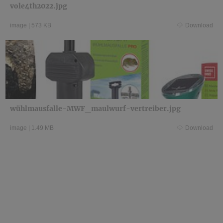
vole4th2022.jpg
image
|
573 KB
Download
wühlmausfalle-MWF_maulwurf-vertreiber.jpg
image
|
1.49 MB
Download