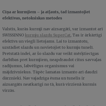
Cīņa ar kurmjiem – ja atļauts, tad izmantojiet
efektīvas, netoksiskas metodes
Valstīs, kurās kurmji nav aizsargāti, var izmantot arī
SWISSINNO
kurmju slazdu SuperCat
.
Tas ir ārkārtīgi
efektīvs un viegli lietojams. Lai to izmantotu,
uzstādiet slazdu un novietojiet to kurmju tunelī.
Pretstatā indei, ar šo slazdu var veikt mērķtiecīgas
darbības pret kurmjiem, neapdraudot citus savvaļas
radījumus, labvēlīgus organismus vai
mājdzīvniekus. Tāpēc lamatas izmanto arī daudzi
dārznieki. Nav vajadzīga ēsma un tunelis ir
aizsargāts neatkarīgi no tā, kurā virzienā kurmis
virzās.