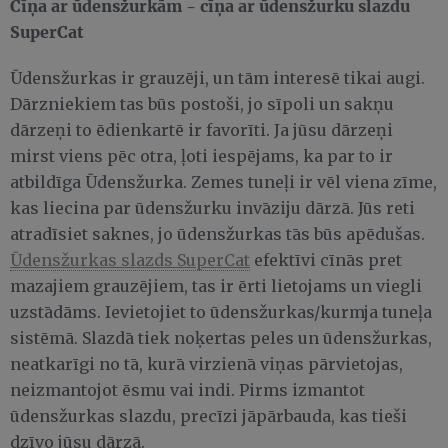
Cīņa ar ūdensžurkām - cīņa ar ūdensžurku slazdu
SuperCat
Ūdensžurkas ir grauzēji, un tām interesē tikai augi.
Dārzniekiem tas būs postoši, jo sīpoli un sakņu
dārzeņi to ēdienkartē ir favorīti. Ja jūsu dārzeņi
mirst viens pēc otra, ļoti iespējams, ka par to ir
atbildīga Ūdensžurka. Zemes tuneļi ir vēl viena zīme,
kas liecina par ūdensžurku invāziju dārzā. Jūs reti
atradīsiet saknes, jo ūdensžurkas tās būs apēdušas.
Ūdensžurkas slazds SuperCat
efektīvi cīnās pret
mazajiem grauzējiem, tas ir ērti lietojams un viegli
uzstādāms. Ievietojiet to ūdensžurkas/kurmja tuneļa
sistēmā. Slazdā tiek noķertas peles un ūdensžurkas,
neatkarīgi no tā, kurā virzienā viņas pārvietojas,
neizmantojot ēsmu vai indi. Pirms izmantot
ūdensžurkas slazdu, precīzi jāpārbauda, kas tieši
dzīvo jūsu dārzā.