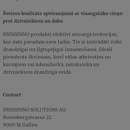
Šveices kvalitāte apvienojumā ar visaugstāko cieņu
pret dzīvniekiem un dabu
SWISSINNO produkti efektīvi aizsargā teritorijas,
kur mēs pavadam savu laiku. Tie ir izstrādāti videi
draudzīgai un ilgtspējīgai izmantošanai. Ideāli
piemērots ikvienam, kurš vēlas atbrīvoties no
kurmjiem vai ūdensžurkā, netoksiskā un
dzīvniekiem draudzīgā veidā.
Contact
SWISSINNO SOLUTIONS AG
Rosenbergstrasse 22
9000 St Gallen