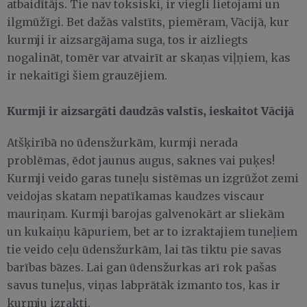
atbaidītājs. Tie nav toksiski, ir viegli lietojami un
ilgmūžīgi. Bet dažās valstīts, piemēram, Vācijā, kur
kurmji ir aizsargājama suga, tos ir aizliegts
nogalināt, tomēr var atvairīt ar skaņas viļņiem, kas
ir nekaitīgi šiem grauzējiem.
Kurmji ir aizsargāti daudzās valstīs, ieskaitot Vācijā
Atšķirībā no ūdensžurkām, kurmji nerada
problēmas, ēdot jaunus augus, saknes vai puķes!
Kurmji veido garas tuneļu sistēmas un izgrūžot zemi
veidojas skatam nepatīkamas kaudzes viscaur
mauriņam. Kurmji barojas galvenokārt ar sliekām
un kukaiņu kāpuriem, bet ar to izraktajiem tuneļiem
tie veido ceļu ūdensžurkām, lai tās tiktu pie savas
barības bāzes. Lai gan ūdensžurkas arī rok pašas
savus tuneļus, viņas labprātāk izmanto tos, kas ir
kurmju izrakti.