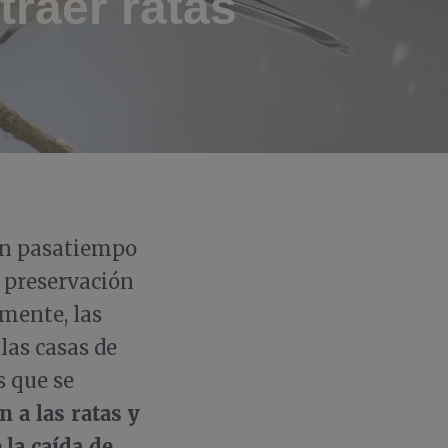
traer ratas
 un pasatiempo
 preservación
lmente, las
las casas de
s que se
n a las ratas y
la caída de
e