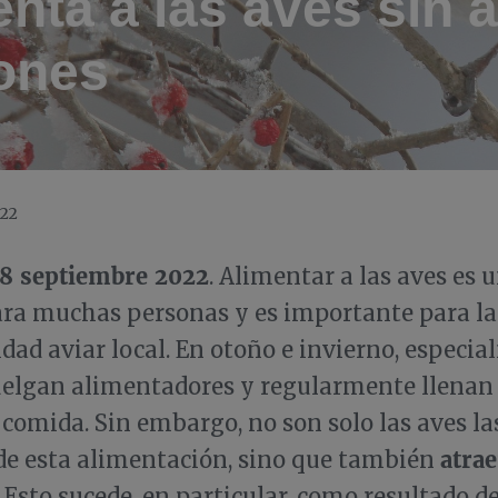
nta a las aves sin a
tones
022
08 septiembre 2022
. Alimentar a las aves es
ara muchas personas y es importante para la
idad aviar local. En otoño e invierno, especia
elgan alimentadores y regularmente llenan 
 comida. Sin embargo, no son solo las aves la
atrae
de esta alimentación, sino que también
. Esto sucede, en particular, como resultado d