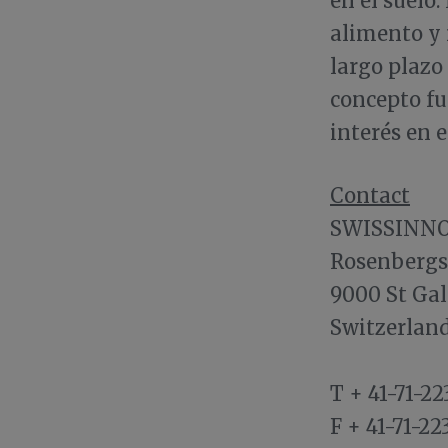
en el suelo
alimento y 
largo plazo
concepto fu
interés en e
Contact
SWISSINNO
Rosenbergs
9000 St Gal
Switzerlan
T + 41-71-22
F + 41-71-22