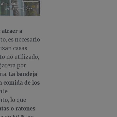
atraer a
e
to, es necesario
lizan casas
to no utilizado,
ajarera por
La bandeja
ema.
la comida de los
nte
nto, lo que
atas o ratones