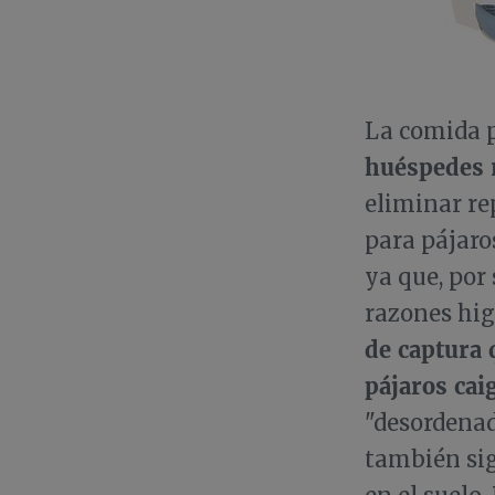
La comida p
huéspedes 
eliminar r
para pájaro
ya que, por 
razones hig
de captura 
pájaros caig
"desordenado
también si