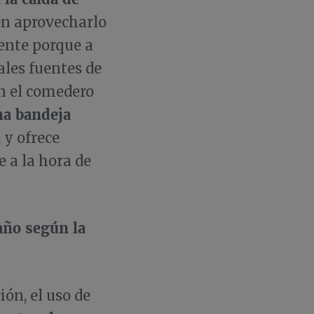
en aprovecharlo
ente porque a
ales fuentes de
on el comedero
na bandeja
a
y ofrece
 a la hora de
año según la
ión, el uso de