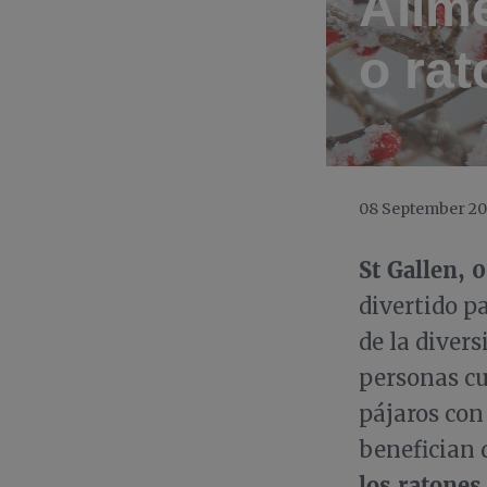
Alime
o ra
08 September 2
St Gallen, 
divertido p
de la divers
personas cu
pájaros con
benefician 
los ratones