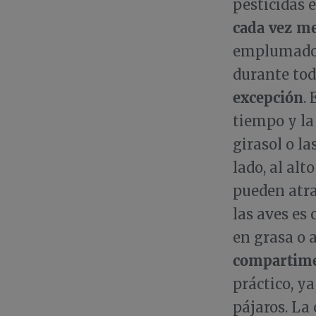
pesticidas 
cada vez m
emplumados.
durante tod
excepción
.
tiempo y la
girasol o la
lado, al alt
pueden atra
las aves es
en grasa o 
compartim
práctico, ya
pájaros. La