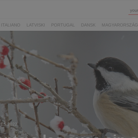
ITALIANO
LATVISKI
PORTUGAL
DANSK
MAGYARORSZÁG
SUOMI
SVENSKA
TÜRKÇE
e ES 2022