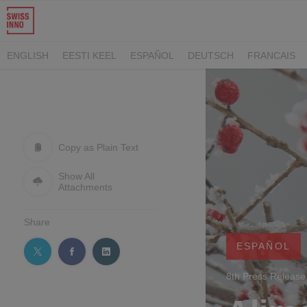
ENGLISH
EESTI KEEL
ESPAÑOL
DEUTSCH
FRANCAIS
PУССКИЙ
POLSKI
ΕΛΛΗΝΙΚA
SLOVENIJA
SLOVENSKÝ
Copy as Plain Text
Show All
Attachments
Share
ESPAÑOL
8th Press Releas