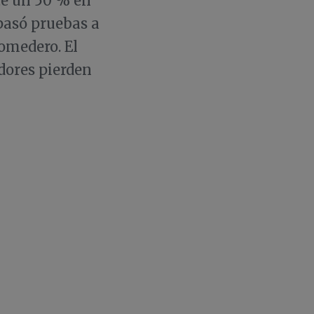
te un 50 % en
pasó pruebas a
comedero. El
dores pierden