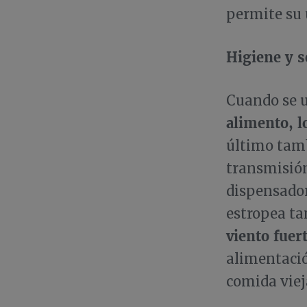
permite su
Higiene y s
Cuando se u
alimento, l
último tamb
transmisión
dispensador
estropea t
viento fuert
alimentació
comida vie