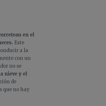
 corretean en el
heces.
Este
onducir a la
lmente con un
dor no se
la nieve y el
ción de
a que no hay