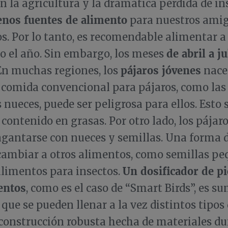
en la agricultura y la dramática pérdida de in
enos fuentes de alimento
para nuestros ami
 Por lo tanto, es recomendable alimentar a 
de abril a j
o el año. Sin embargo, los meses
pájaros jóvenes
 En muchas regiones, los
nace
 comida convencional para pájaros, como las
s nueces, puede ser peligrosa para ellos. Esto 
o contenido en grasas. Por otro lado, los pájar
gantarse con nueces y semillas. Una forma 
 cambiar a otros alimentos, como semillas p
Un dosificador de p
alimentos para insectos.
entos
, como es el caso de “Smart Birds”, es 
 que se pueden llenar a la vez distintos tipo
 construcción robusta hecha de materiales du