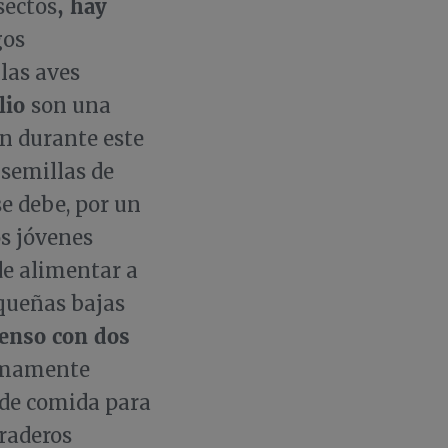
, hay
sectos
gos
las aves
ulio
son una
n durante este
 semillas de
se debe, por un
os jóvenes
de alimentar a
equeñas bajas
ienso con dos
sumamente
s de comida para
raderos