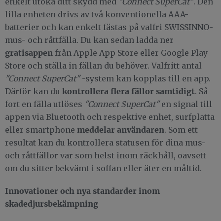
enkelt utöka ditt skydd med
"Connect SuperCat"
. Den
lilla enheten drivs av två konventionella AAA-
batterier och kan enkelt fästas på valfri SWISSINNO-
mus- och råttfälla. Du kan sedan ladda ner
gratisappen
från Apple App Store eller Google Play
Store och ställa in fällan du behöver. Valfritt antal
"Connect SuperCat"
-system kan kopplas till en app.
kontrollera flera fällor samtidigt
Därför kan du
. Så
fort en fälla utlöses
"Connect SuperCat"
en signal till
appen via Bluetooth och respektive enhet, surfplatta
meddelar användaren
eller smartphone
. Som ett
resultat kan du kontrollera statusen för dina mus-
och råttfällor var som helst inom räckhåll, oavsett
om du sitter bekvämt i soffan eller äter en måltid.
Innovationer och nya standarder inom
skadedjursbekämpning