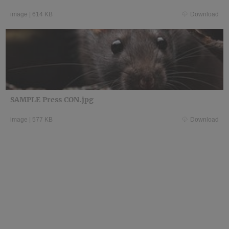
image
|
614 KB
Download
SAMPLE Press CON.jpg
image
|
577 KB
Download