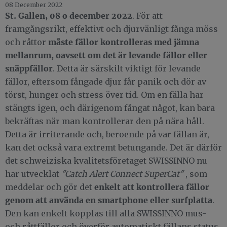
08 December 2022
St. Gallen, 08 o
december 2022
. För att
framgångsrikt, effektivt och djurvänligt fånga möss
måste fällor kontrolleras med jämna
och råttor
mellanrum, oavsett om det är levande fällor eller
snäppfällor
. Detta är särskilt viktigt för levande
fällor, eftersom fångade djur får panik och dör av
törst, hunger och stress över tid. Om en fälla har
stängts igen, och därigenom fångat något, kan bara
bekräftas när man kontrollerar den på nära håll.
Detta är irriterande och, beroende på var fällan är,
kan det också vara extremt betungande. Det är därför
det schweiziska kvalitetsföretaget SWISSINNO nu
har utvecklat
"Catch Alert Connect SuperCat"
, som
enkelt att kontrollera fällor
meddelar och gör det
genom att använda en smartphone eller surfplatta
.
Den kan enkelt kopplas till alla SWISSINNO mus-
och råttfällor och överför automatiskt fällans status