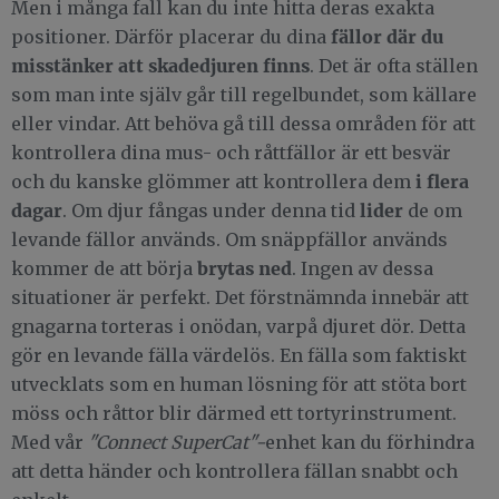
Men i många fall kan du inte hitta deras exakta
fällor
där du
positioner. Därför placerar du dina
misstänker att skadedjuren finns
. Det är ofta ställen
som man inte själv går till regelbundet, som källare
eller vindar. Att behöva gå till dessa områden för att
kontrollera dina mus- och råttfällor är ett besvär
i flera
och du kanske glömmer att kontrollera dem
dagar
lider
. Om djur fångas under denna tid
de om
levande fällor används. Om snäppfällor används
brytas ned
kommer de att börja
. Ingen av dessa
situationer är perfekt. Det förstnämnda innebär att
gnagarna torteras i onödan, varpå djuret dör. Detta
gör en levande fälla värdelös. En fälla som faktiskt
utvecklats som en human lösning för att stöta bort
möss och råttor blir därmed ett tortyrinstrument.
Med vår
"Connect SuperCat"-
enhet
kan du förhindra
att detta händer och kontrollera fällan snabbt och